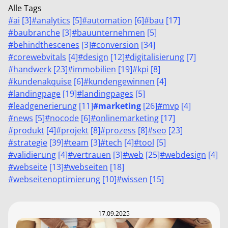
Alle Tags
#
ai
[
3
]
#
analytics
[
5
]
#
automation
[
6
]
#
bau
[
17
]
#
baubranche
[
3
]
#
bauunternehmen
[
5
]
#
behindthescenes
[
3
]
#
conversion
[
34
]
#
corewebvitals
[
4
]
#
design
[
12
]
#
digitalisierung
[
7
]
#
handwerk
[
23
]
#
immobilien
[
19
]
#
kpi
[
8
]
#
kundenakquise
[
6
]
#
kundengewinnen
[
4
]
#
landingpage
[
19
]
#
landingpages
[
5
]
#
leadgenerierung
[
11
]
#
marketing
[
26
]
#
mvp
[
4
]
#
news
[
5
]
#
nocode
[
6
]
#
onlinemarketing
[
17
]
#
produkt
[
4
]
#
projekt
[
8
]
#
prozess
[
8
]
#
seo
[
23
]
#
strategie
[
39
]
#
team
[
3
]
#
tech
[
4
]
#
tool
[
5
]
#
validierung
[
4
]
#
vertrauen
[
3
]
#
web
[
25
]
#
webdesign
[
4
]
#
webseite
[
13
]
#
webseiten
[
18
]
#
webseitenoptimierung
[
10
]
#
wissen
[
15
]
17.09.2025