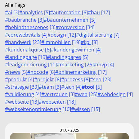
Alle Tags
#
ai
[
3
]
#
analytics
[
5
]
#
automation
[
6
]
#
bau
[
17
]
#
baubranche
[
3
]
#
bauunternehmen
[
5
]
#
behindthescenes
[
3
]
#
conversion
[
34
]
#
corewebvitals
[
4
]
#
design
[
12
]
#
digitalisierung
[
7
]
#
handwerk
[
23
]
#
immobilien
[
19
]
#
kpi
[
8
]
#
kundenakquise
[
6
]
#
kundengewinnen
[
4
]
#
landingpage
[
19
]
#
landingpages
[
5
]
#
leadgenerierung
[
11
]
#
marketing
[
26
]
#
mvp
[
4
]
#
news
[
5
]
#
nocode
[
6
]
#
onlinemarketing
[
17
]
#
produkt
[
4
]
#
projekt
[
8
]
#
prozess
[
8
]
#
seo
[
23
]
#
strategie
[
39
]
#
team
[
3
]
#
tech
[
4
]
#
tool
[
5
]
#
validierung
[
4
]
#
vertrauen
[
3
]
#
web
[
25
]
#
webdesign
[
4
]
#
webseite
[
13
]
#
webseiten
[
18
]
#
webseitenoptimierung
[
10
]
#
wissen
[
15
]
31.07.2025