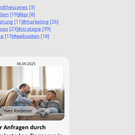
ndthescenes
[
3
]
lien
[
19
]
#
kpi
[
8
]
ierung
[
11
]
#
marketing
[
26
]
seo
[
23
]
#
strategie
[
39
]
te
[
13
]
#
webseiten
[
18
]
06.09.2025
Yves Riedener
 Anfragen durch