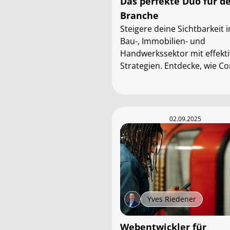
Das perfekte Duo für d
Branche
Steigere deine Sichtbarkeit 
Bau-, Immobilien- und
Handwerkssektor mit effekt
Strategien. Entdecke, wie C
Marketing und SEO dein Bus
langfristig stärken.
02.09.2025
Yves Riedener
Webentwickler für