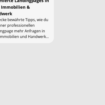
mierte Landingpages in
 Immobilien &
dwerk
cke bewährte Tipps, wie du
iner professionellen
ingpage mehr Anfragen in
 Immobilien und Handwerk
nst. Professionelles Design,
 Calls-to-Action & Vertrauen
auen.