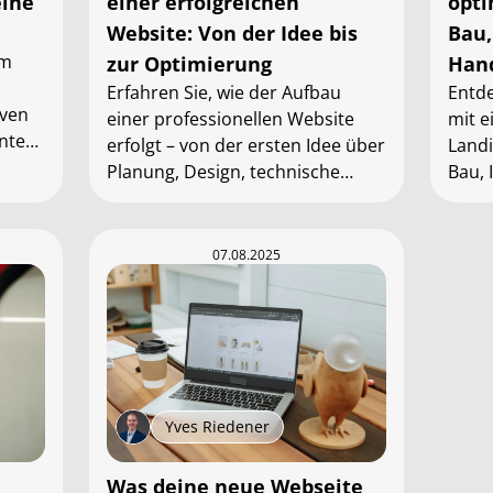
eine
einer erfolgreichen
opti
Website: Von der Idee bis
Bau,
im
zur Optimierung
Han
Erfahren Sie, wie der Aufbau
Entde
iven
einer professionellen Website
mit e
ontent
erfolgt – von der ersten Idee über
Land
iness
Planung, Design, technische
Bau,
Umsetzung bis hin zum
gewin
Feinschliff. Tipps vom Experten
klare
für Ihre digitale Präsenz.
aufb
07.08.2025
Yves Riedener
Was deine neue Webseite