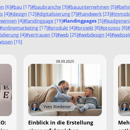
on
[
6
]
#
bau
[
17
]
#
baubranche
[
3
]
#
bauunternehmen
[
5
]
#
behi
ls
[
4
]
#
design
[
12
]
#
digitalisierung
[
7
]
#
handwerk
[
23
]
#
immobi
ewinnen
[
4
]
#
landingpage
[
19
]
#
landingpages
[
5
]
#
leadgener
#
onlinemarketing
[
17
]
#
produkt
[
4
]
#
projekt
[
8
]
#
prozess
[
8
]
#
lidierung
[
4
]
#
vertrauen
[
3
]
#
web
[
25
]
#
webdesign
[
4
]
#
websei
wissen
[
15
]
08.09.2025
Yves Riedener
EO:
Einblick in die Erstellung
Mehr