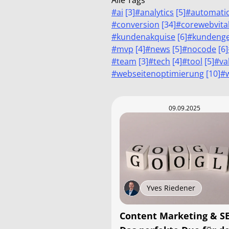
Alle Tags
#
ai
[
3
]
#
analytics
[
5
]
#
automati
#
conversion
[
34
]
#
corewebvita
#
kundenakquise
[
6
]
#
kundeng
#
mvp
[
4
]
#
news
[
5
]
#
nocode
[
6
]
#
team
[
3
]
#
tech
[
4
]
#
tool
[
5
]
#
va
#
webseitenoptimierung
[
10
]
#
09.09.2025
Yves Riedener
Content Marketing & S