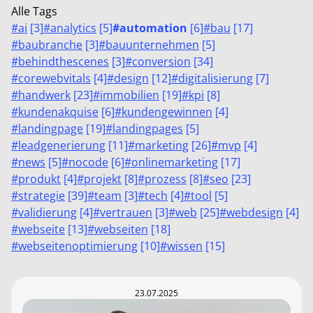
Alle Tags
#
ai
[
3
]
#
analytics
[
5
]
#
automation
[
6
]
#
bau
[
17
]
#
baubranche
[
3
]
#
bauunternehmen
[
5
]
#
behindthescenes
[
3
]
#
conversion
[
34
]
#
corewebvitals
[
4
]
#
design
[
12
]
#
digitalisierung
[
7
]
#
handwerk
[
23
]
#
immobilien
[
19
]
#
kpi
[
8
]
#
kundenakquise
[
6
]
#
kundengewinnen
[
4
]
#
landingpage
[
19
]
#
landingpages
[
5
]
#
leadgenerierung
[
11
]
#
marketing
[
26
]
#
mvp
[
4
]
#
news
[
5
]
#
nocode
[
6
]
#
onlinemarketing
[
17
]
#
produkt
[
4
]
#
projekt
[
8
]
#
prozess
[
8
]
#
seo
[
23
]
#
strategie
[
39
]
#
team
[
3
]
#
tech
[
4
]
#
tool
[
5
]
#
validierung
[
4
]
#
vertrauen
[
3
]
#
web
[
25
]
#
webdesign
[
4
]
#
webseite
[
13
]
#
webseiten
[
18
]
#
webseitenoptimierung
[
10
]
#
wissen
[
15
]
23.07.2025