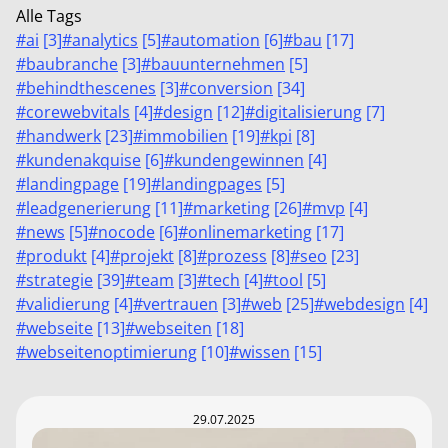
Alle Tags
#
ai
[
3
]
#
analytics
[
5
]
#
automation
[
6
]
#
bau
[
17
]
#
baubranche
[
3
]
#
bauunternehmen
[
5
]
#
behindthescenes
[
3
]
#
conversion
[
34
]
#
corewebvitals
[
4
]
#
design
[
12
]
#
digitalisierung
[
7
]
#
handwerk
[
23
]
#
immobilien
[
19
]
#
kpi
[
8
]
#
kundenakquise
[
6
]
#
kundengewinnen
[
4
]
#
landingpage
[
19
]
#
landingpages
[
5
]
#
leadgenerierung
[
11
]
#
marketing
[
26
]
#
mvp
[
4
]
#
news
[
5
]
#
nocode
[
6
]
#
onlinemarketing
[
17
]
#
produkt
[
4
]
#
projekt
[
8
]
#
prozess
[
8
]
#
seo
[
23
]
#
strategie
[
39
]
#
team
[
3
]
#
tech
[
4
]
#
tool
[
5
]
#
validierung
[
4
]
#
vertrauen
[
3
]
#
web
[
25
]
#
webdesign
[
4
]
#
webseite
[
13
]
#
webseiten
[
18
]
#
webseitenoptimierung
[
10
]
#
wissen
[
15
]
29.07.2025