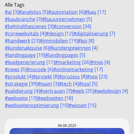
Alle Tags
#
ai
[
3
]
#
analytics
[
5
]
#
automation
[
6
]
#
bau
[
17
]
#
baubranche
[
3
]
#
bauunternehmen
[
5
]
#
behindthescenes
[
3
]
#
conversion
[
34
]
#
corewebvitals
[
4
]
#
design
[
12
]
#
digitalisierung
[
7
]
#
handwerk
[
23
]
#
immobilien
[
19
]
#
kpi
[
8
]
#
kundenakquise
[
6
]
#
kundengewinnen
[
4
]
#
landingpage
[
19
]
#
landingpages
[
5
]
#
leadgenerierung
[
11
]
#
marketing
[
26
]
#
mvp
[
4
]
#
news
[
5
]
#
nocode
[
6
]
#
onlinemarketing
[
17
]
#
produkt
[
4
]
#
projekt
[
8
]
#
prozess
[
8
]
#
seo
[
23
]
#
strategie
[
39
]
#
team
[
3
]
#
tech
[
4
]
#
tool
[
5
]
#
validierung
[
4
]
#
vertrauen
[
3
]
#
web
[
25
]
#
webdesign
[
4
]
#
webseite
[
13
]
#
webseiten
[
18
]
#
webseitenoptimierung
[
10
]
#
wissen
[
15
]
06.06.2025