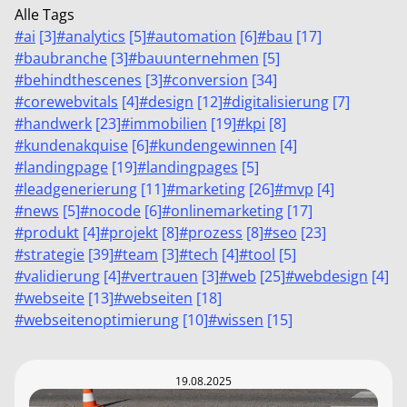
Alle Tags
#
ai
[
3
]
#
analytics
[
5
]
#
automation
[
6
]
#
bau
[
17
]
#
baubranche
[
3
]
#
bauunternehmen
[
5
]
#
behindthescenes
[
3
]
#
conversion
[
34
]
#
corewebvitals
[
4
]
#
design
[
12
]
#
digitalisierung
[
7
]
#
handwerk
[
23
]
#
immobilien
[
19
]
#
kpi
[
8
]
#
kundenakquise
[
6
]
#
kundengewinnen
[
4
]
#
landingpage
[
19
]
#
landingpages
[
5
]
#
leadgenerierung
[
11
]
#
marketing
[
26
]
#
mvp
[
4
]
#
news
[
5
]
#
nocode
[
6
]
#
onlinemarketing
[
17
]
#
produkt
[
4
]
#
projekt
[
8
]
#
prozess
[
8
]
#
seo
[
23
]
#
strategie
[
39
]
#
team
[
3
]
#
tech
[
4
]
#
tool
[
5
]
#
validierung
[
4
]
#
vertrauen
[
3
]
#
web
[
25
]
#
webdesign
[
4
]
#
webseite
[
13
]
#
webseiten
[
18
]
#
webseitenoptimierung
[
10
]
#
wissen
[
15
]
19.08.2025