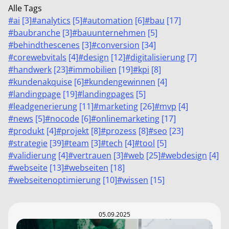
Alle Tags
#
ai
[
3
]
#
analytics
[
5
]
#
automation
[
6
]
#
bau
[
17
]
#
baubranche
[
3
]
#
bauunternehmen
[
5
]
#
behindthescenes
[
3
]
#
conversion
[
34
]
#
corewebvitals
[
4
]
#
design
[
12
]
#
digitalisierung
[
7
]
#
handwerk
[
23
]
#
immobilien
[
19
]
#
kpi
[
8
]
#
kundenakquise
[
6
]
#
kundengewinnen
[
4
]
#
landingpage
[
19
]
#
landingpages
[
5
]
#
leadgenerierung
[
11
]
#
marketing
[
26
]
#
mvp
[
4
]
#
news
[
5
]
#
nocode
[
6
]
#
onlinemarketing
[
17
]
#
produkt
[
4
]
#
projekt
[
8
]
#
prozess
[
8
]
#
seo
[
23
]
#
strategie
[
39
]
#
team
[
3
]
#
tech
[
4
]
#
tool
[
5
]
#
validierung
[
4
]
#
vertrauen
[
3
]
#
web
[
25
]
#
webdesign
[
4
]
#
webseite
[
13
]
#
webseiten
[
18
]
#
webseitenoptimierung
[
10
]
#
wissen
[
15
]
05.09.2025